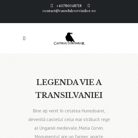
+40786048718
contact@castelulcorvinilor.ro
LEGENDA VIE A
TRANSILVANIEI
Bine aţi venit în cetatea Hunedoarei,
devenită castelul celui mai strălucit rege
al Ungariei medievale, Matia Corvin.
Monumentul are un farmec aparte