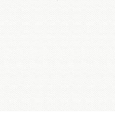
FESTIVALUL MEDIEVAL
Festivalul Medieval „Ioan de
Hunedoara”, în acest week-end
Întru slava strălucitului voievod
Ioan de Hunedoara, se...
AUG 29, 2024
37
0