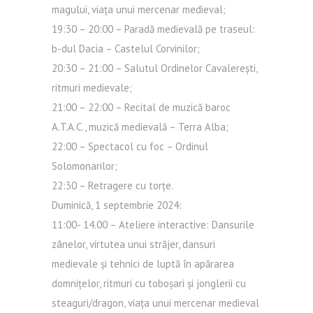
magului, viața unui mercenar medieval;
19:30 – 20:00 – Paradă medievală pe traseul:
b-dul Dacia – Castelul Corvinilor;
20:30 – 21:00 – Salutul Ordinelor Cavalerești,
ritmuri medievale;
21:00 – 22:00 – Recital de muzică baroc
A.T.A.C., muzică medievală – Terra Alba;
22:00 – Spectacol cu foc – Ordinul
Solomonarilor;
22:30 – Retragere cu torțe.
Duminică, 1 septembrie 2024:
11:00- 14.00 – Ateliere interactive: Dansurile
zânelor, virtutea unui străjer, dansuri
medievale și tehnici de luptă în apărarea
domnițelor, ritmuri cu toboșari și jonglerii cu
steaguri/dragon, viața unui mercenar medieval