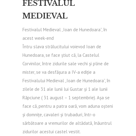
FESTIVALUL
MEDIEVAL
Festivalul Medieval „Ioan de Hunedoara”, în
acest week-end
Întru slava strălucitului voievod Ioan de
Hunedoara, se face știut că, la Castelul
Corvinilor, între zidurile sale vechi și pline de
mister, se va desfășura a IV-a ediție a
Festivalului Medieval „Ioan de Hunedoara”, în
zilele de 31 ale lunii lui Gustar și 1 ale lunii
Răpciune ( 31 august – 1 septembrie). Așa se
face că, pentru a patra oară, vom aduna oșteni
și domnițe, cavaleri și trubaduri, într-o
sărbătoare a vremurilor de altădată, înăuntrul
zidurilor acestui castel vestit.