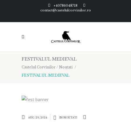
+40786048718
contact@castelulcorvinilor.ro
FESTIVALUL MEDIEVAL
Castelul Corvinilor
/
Noutati
/
FESTIVALUL MEDIEVAL
AUG 29, 2024
IN
NOUTATI