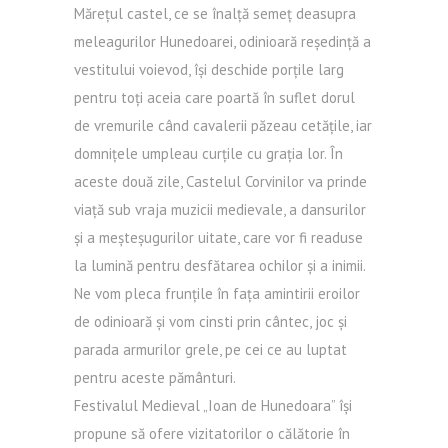
Mărețul castel, ce se înalță semeț deasupra
meleagurilor Hunedoarei, odinioară reședință a
vestitului voievod, își deschide porțile larg
pentru toți aceia care poartă în suflet dorul
de vremurile când cavalerii păzeau cetățile, iar
domnițele umpleau curțile cu grația lor. În
aceste două zile, Castelul Corvinilor va prinde
viață sub vraja muzicii medievale, a dansurilor
și a meșteșugurilor uitate, care vor fi readuse
la lumină pentru desfătarea ochilor și a inimii.
Ne vom pleca frunțile în fața amintirii eroilor
de odinioară și vom cinsti prin cântec, joc și
parada armurilor grele, pe cei ce au luptat
pentru aceste pământuri.
Festivalul Medieval „Ioan de Hunedoara” își
propune să ofere vizitatorilor o călătorie în