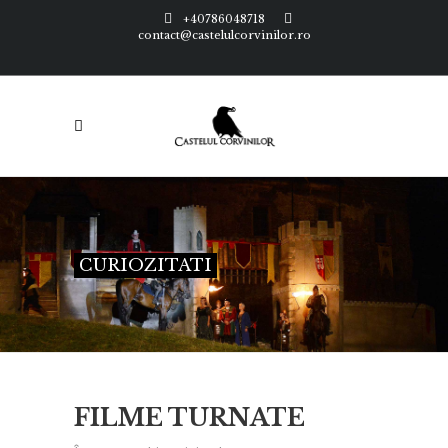
+40786048718
contact@castelulcorvinilor.ro
CURIOZITATI
FILME TURNATE