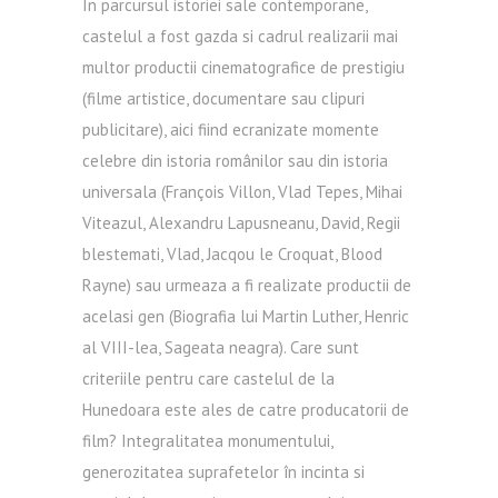
În parcursul istoriei sale contemporane,
castelul a fost gazda si cadrul realizarii mai
multor productii cinematografice de prestigiu
(filme artistice, documentare sau clipuri
publicitare), aici fiind ecranizate momente
celebre din istoria românilor sau din istoria
universala (François Villon, Vlad Tepes, Mihai
Viteazul, Alexandru Lapusneanu, David, Regii
blestemati, Vlad, Jacqou le Croquat, Blood
Rayne) sau urmeaza a fi realizate productii de
acelasi gen (Biografia lui Martin Luther, Henric
al VIII-lea, Sageata neagra). Care sunt
criteriile pentru care castelul de la
Hunedoara este ales de catre producatorii de
film? Integralitatea monumentului,
generozitatea suprafetelor în incinta si