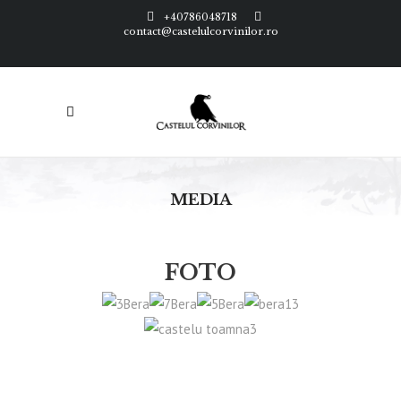
+40786048718
contact@castelulcorvinilor.ro
MEDIA
FOTO